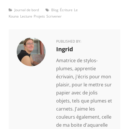
Categories
Tags
Journal de bord
Blog
Écriture
Le
Kouna
Lecture
Projets
Scrivener
PUBLISHED BY:
Author:
Ingrid
Amatrice de stylos-
plumes, apprentie
écrivain, j'écris pour mon
plaisir, pour le mettre sur
papier avec de jolis
objets, tels que plumes et
carnets. J'aime les
couleurs également, celle
de ma boite d'aquarelle