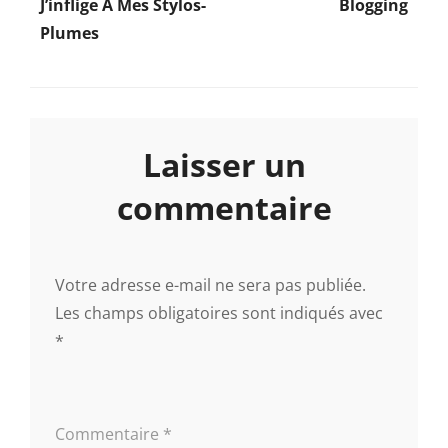
de
J’inflige À Mes Stylos-
Blogging
Plumes
l’article
Laisser un
commentaire
Votre adresse e-mail ne sera pas publiée.
Les champs obligatoires sont indiqués avec
*
Commentaire
*