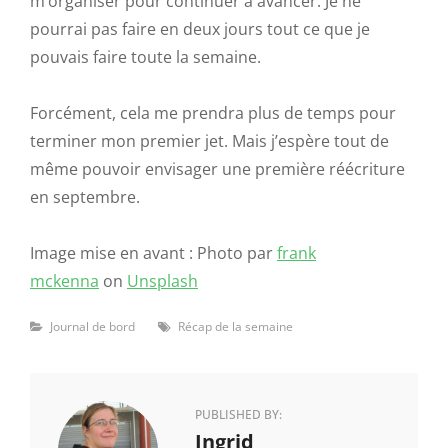
m’organiser pour continuer à avancer. Je ne
pourrai pas faire en deux jours tout ce que je
pouvais faire toute la semaine.
Forcément, cela me prendra plus de temps pour
terminer mon premier jet. Mais j’espère tout de
même pouvoir envisager une première réécriture
en septembre.
Image mise en avant : Photo par
frank
mckenna
on
Unsplash
Categories
Tags
Journal de bord
Récap de la semaine
PUBLISHED BY:
Author:
Ingrid