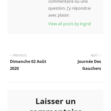
commentaire ou une
question. J'y répondrai
avec plaisir.
View all posts by Ingrid
Navigation
PREVIOUS
NEXT
Dimanche 02 Août
Journée Des
de
2020
Gauchers
l’article
Laisser un